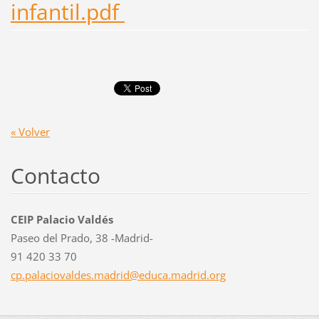
infantil.pdf
« Volver
Contacto
CEIP Palacio Valdés
Paseo del Prado, 38 -Madrid-
91 420 33 70
cp.palac
iovaldes
.madrid@
educa.ma
drid.org