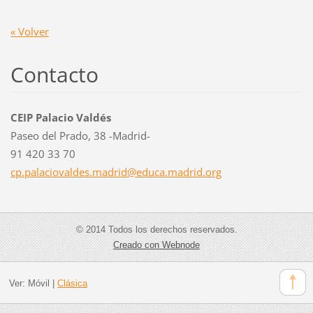
« Volver
Contacto
CEIP Palacio Valdés
Paseo del Prado, 38 -Madrid-
91 420 33 70
cp.palac
iovaldes
.madrid@
educa.ma
drid.org
© 2014 Todos los derechos reservados.
Creado con Webnode
Ver:
Móvil
|
Clásica